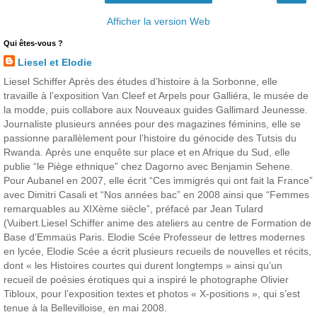
Afficher la version Web
Qui êtes-vous ?
Liesel et Elodie
Liesel Schiffer Après des études d’histoire à la Sorbonne, elle
travaille à l’exposition Van Cleef et Arpels pour Galliéra, le musée de
la modde, puis collabore aux Nouveaux guides Gallimard Jeunesse.
Journaliste plusieurs années pour des magazines féminins, elle se
passionne parallèlement pour l’histoire du génocide des Tutsis du
Rwanda. Après une enquête sur place et en Afrique du Sud, elle
publie “le Piège ethnique” chez Dagorno avec Benjamin Sehene.
Pour Aubanel en 2007, elle écrit “Ces immigrés qui ont fait la France”
avec Dimitri Casali et “Nos années bac” en 2008 ainsi que “Femmes
remarquables au XIXème siècle”, préfacé par Jean Tulard
(Vuibert.Liesel Schiffer anime des ateliers au centre de Formation de
Base d’Emmaüs Paris. Elodie Scée Professeur de lettres modernes
en lycée, Elodie Scée a écrit plusieurs recueils de nouvelles et récits,
dont « les Histoires courtes qui durent longtemps » ainsi qu’un
recueil de poésies érotiques qui a inspiré le photographe Olivier
Tibloux, pour l’exposition textes et photos « X-positions », qui s’est
tenue à la Bellevilloise, en mai 2008.